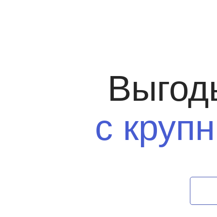
Выгод
с круп