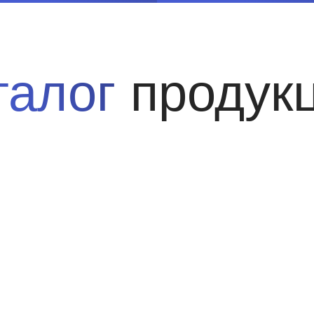
талог
продук