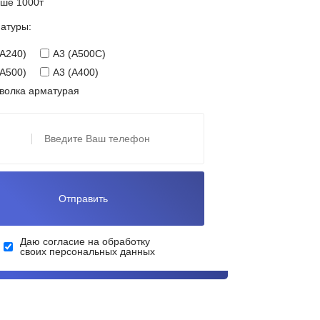
ше 1000т
атуры:
(А240)
А3 (А500С)
(А500)
А3 (А400)
волка арматурая
Даю согласие на обработку
своих персональных данных