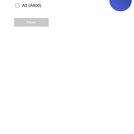
А3 (А400)
Сброс
Нашли це
дешевле