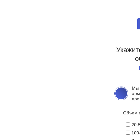
zakaz@gmrgroup.ru
Пишите, нам
мы онлайн:
Отправляйте КП к нам на почту
РА
ы
Доставка и самовывоз
О компании
Адреса металлобаз
Наши об
ГОСТу
Укажит
о
 с
Мы 
арм
про
Объем 
20-
100