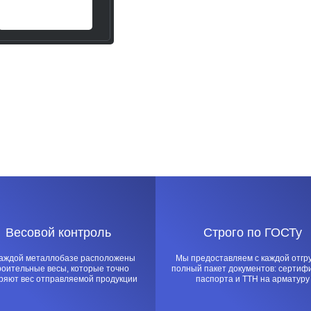
Весовой контроль
Строго по ГОСТу
каждой металлобазе расположены
Мы предоставляем с каждой отгр
роительные весы, которые точно
полный пакет документов: сертиф
ряют вес отправляемой продукции
паспорта и ТТН на арматуру