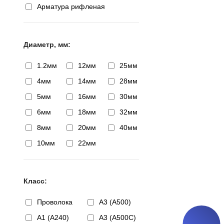
Арматура рифленая
Диаметр, мм:
1.2мм
12мм
25мм
4мм
14мм
28мм
5мм
16мм
30мм
6мм
18мм
32мм
8мм
20мм
40мм
10мм
22мм
Класс:
Проволока
А3 (А500)
А1 (А240)
А3 (А500С)