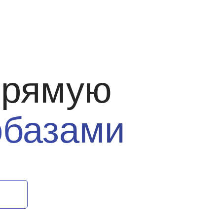
прямую
обазами