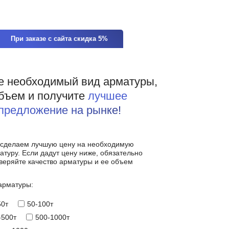
+79055201498
Заказать звонок
0
При заказе с сайта скидка 5%
ъекты
Онлайн расчет
FAQ
Контакты
е необходимый вид арматуры,
бъем и получите
лучшее
предложение на рынке!
сделаем лучшую цену на необходимую
атуру.
Если дадут цену ниже, обязательно
веряйте качество арматуры и ее объем
арматуры:
50т
50-100т
-500т
500-1000т