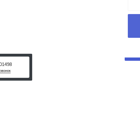
 Мы сделаем цену
купщик
01498
звонок