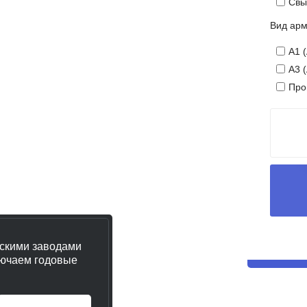
Свы
Вид арм
ти
А1 
А3 
Про
ли,
за.
е.
ескими заводами
ючаем годовые