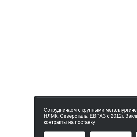
2 металлобазы в
Москве
и 3 в облас
25 единиц собственной техники:
газе
портеры, фуры. Доставка в день зака
Арматура всегда в наличии на склад
Возможен самовывоз
Сотрудничаем с крупными металлургич
НЛМК, Северсталь, ЕВРАЗ с 2012г.
Закл
контракты на поставку