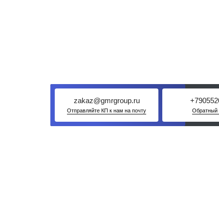
Пришлите цену другого поставщика.
ниже при условии - если это не пере
zakaz@gmrgroup.ru
+790552
Отправляйте КП к нам на почту
Обратный 