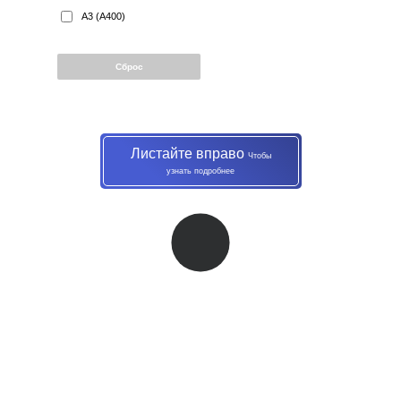
А3 (А400)
Сброс
Листайте вправо
Чтобы
узнать подробнее
Нашли цену