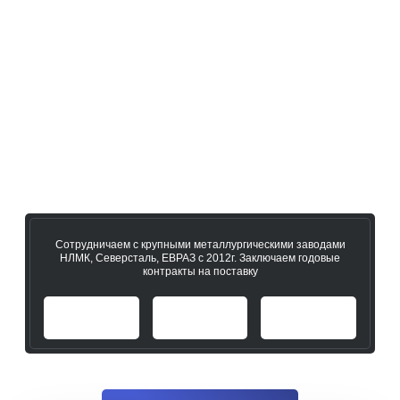
25 единиц собственной техники:
газели, портеры, фуры. Доставка в
день заказа.
Арматура всегда в наличии на складе.
Возможен самовывоз
Сотрудничаем с крупными металлургическими заводами
НЛМК, Северсталь, ЕВРАЗ с 2012г.
Заключаем годовые
контракты на поставку