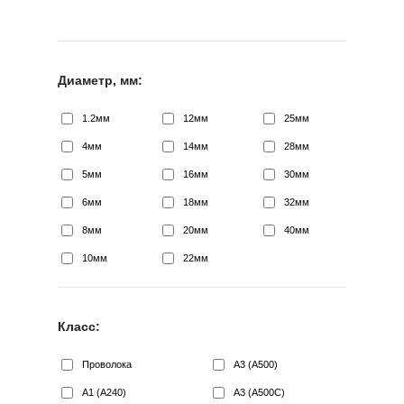
Диаметр, мм:
1.2мм
12мм
25мм
4мм
14мм
28мм
5мм
16мм
30мм
6мм
18мм
32мм
8мм
20мм
40мм
10мм
22мм
Класс:
Проволока
А3 (А500)
А1 (А240)
А3 (А500С)