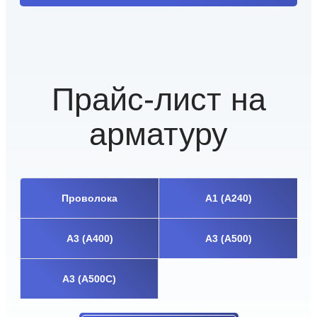
Прайс-лист на
арматуру
Проволока
А1 (А240)
А3 (А400)
А3 (А500)
А3 (А500С)