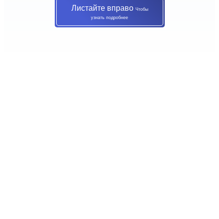
Листайте вправо
Чтобы
узнать подробнее
Объекты, на которых
мы выступали
поставщиками
арматуры