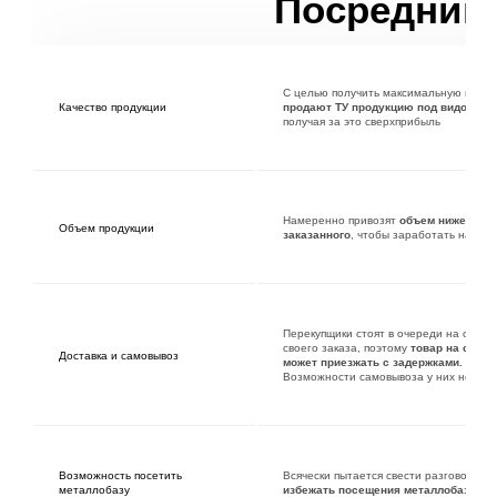
Посредник
С целью получить максимальную приб
Качество продукции
продают ТУ продукцию под видом ГО
получая за это сверхприбыль
Намеренно привозят
объем ниже
Объем продукции
заказанного
, чтобы заработать на это
Перекупщики стоят в очереди на отгруз
своего заказа, поэтому
товар на объек
Доставка и самовывоз
может приезжать с задержками.
Возможности самовывоза у них нет
Всячески пытается свести разговор, чт
Возможность посетить
избежать посещения металлобазы
металлобазу