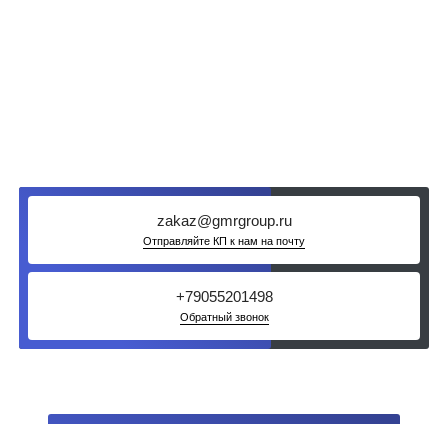
дешевле?
Пришлите цену другого поставщика. Мы сделаем
цену ниже при условии - если это не перекупщик
zakaz@gmrgroup.ru
Отправляйте КП к нам на почту
+79055201498
Обратный звонок