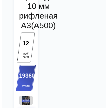
10 мм
рифленая
А3(А500)
12
руб/
пог.м
19360
руб/тн