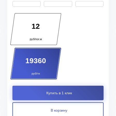
12
руб/пог.м
19360
руб/тн
Купить в 1 клик
В корзину