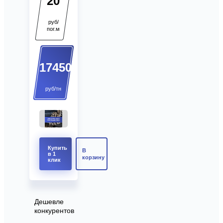
20
руб/
пог.м
17450
руб/тн
Купить
В
в 1
корзину
клик
Дешевле
конкурентов