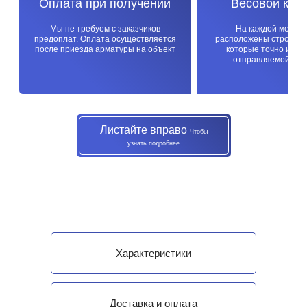
Оплата при получении
Весовой кон
Мы не требуем с заказчиков
На каждой метал
предоплат. Оплата осуществляется
расположены строител
после приезда арматуры на объект
которые точно изме
отправляемой про
Листайте вправо
Чтобы
узнать подробнее
Характеристики
Доставка и оплата