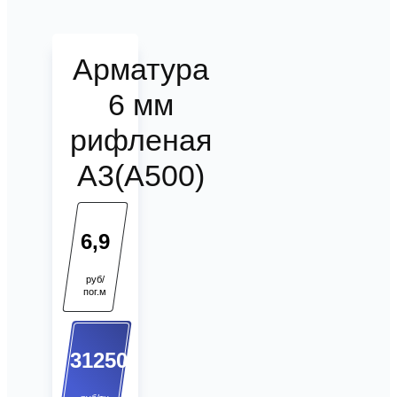
Арматура
6 мм
рифленая
А3(А500)
6,9
руб/
пог.м
31250