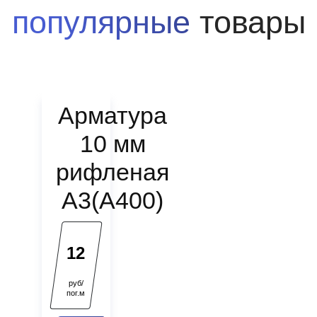
популярные
товары
Арматура
10 мм
рифленая
А3(А400)
12
руб/
пог.м