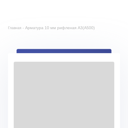
+79055201498
zakaz@gmrgroup.ru
0
Получить скидку 5%
-
Арматура 10 мм рифленая А3(А500)
Главная