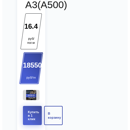
А3(А500)
16.4
руб/
пог.м
18550
руб/тн
Купить
В
в 1
корзину
клик