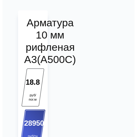
Арматура
10 мм
рифленая
А3(А500С)
18.8
руб/
пог.м
28950
руб/тн