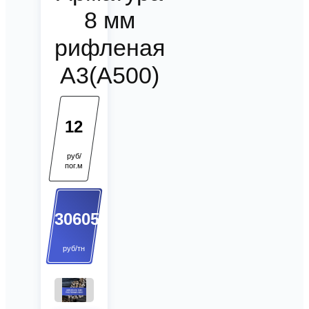
8 мм
рифленая
А3(А500)
12
руб/
пог.м
30605
руб/тн