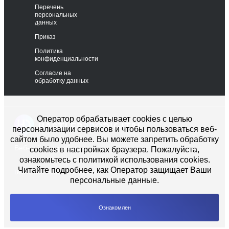
Перечень
персональных
данных
Приказ
Политика
конфиденциальности
Согласие на
обработку данных
Оператор обрабатывает cookies с целью
персонализации сервисов и чтобы пользоваться веб-
сайтом было удобнее. Вы можете запретить обработку
Веб-сайт разработан
cookies в настройках браузера. Пожалуйста,
ознакомьтесь с политикой использования cookies.
Читайте подробнее, как Оператор защищает Ваши
Все права защищены - 2022
персональные данные.
Политика конфиденциальности
Правила публичной оферты
Ознакомлен