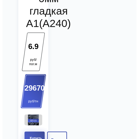
гладкая
А1(А240)
6.9
руб/
пог.м
29670
руб/тн
Купить