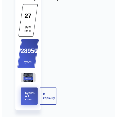
27
руб/
пог.м
28950
руб/тн
Купить
В
в 1
корзину
клик