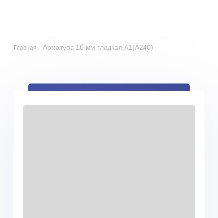
+79055201498
zakaz@gmrgroup.ru
0
Получить скидку 5%
-
Арматура 10 мм гладкая А1(А240)
Главная