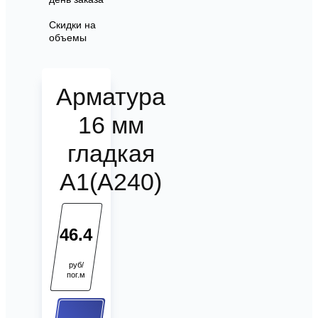
Скидки на
объемы
Арматура
16 мм
гладкая
А1(А240)
46.4
руб/
пог.м