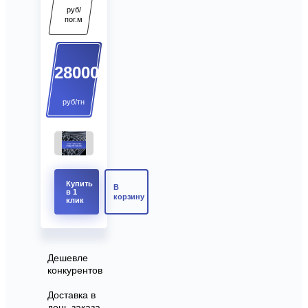
руб/
пог.м
28000
руб/тн
Купить
В
в 1
корзину
клик
Дешевле
конкурентов
Доставка в
день заказа