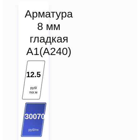
Арматура
8 мм
гладкая
А1(А240)
12.5
руб/
пог.м
30070
руб/тн