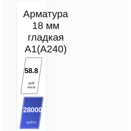
Арматура
18 мм
гладкая
А1(А240)
58.8
руб/
пог.м
28000
руб/тн