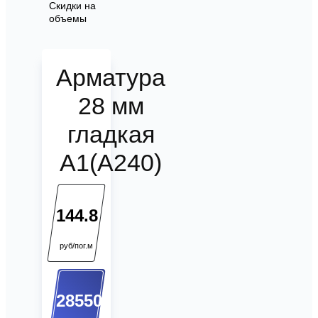
Скидки на
объемы
Арматура
28 мм
гладкая
А1(А240)
144.8
руб/пог.м
28550