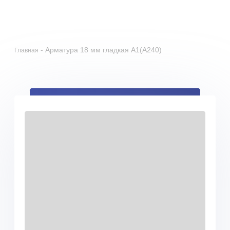
+79055201498
zakaz@gmrgroup.ru
0
Получить скидку 5%
-
Арматура 18 мм гладкая А1(А240)
Главная