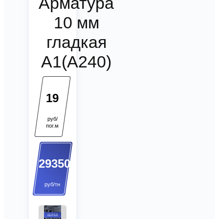
Арматура
10 мм
гладкая
А1(А240)
19
руб/
пог.м
29350
руб/тн