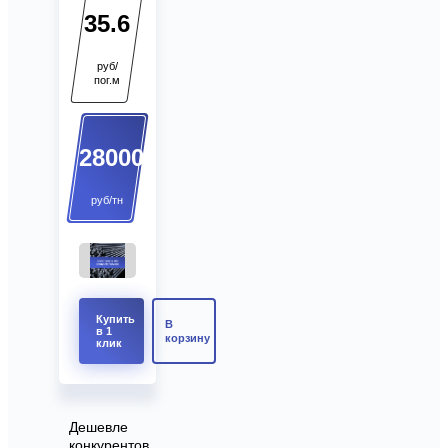
35.6
руб/
пог.м
28000
руб/тн
Купить
В
в 1
корзину
клик
Дешевле
конкурентов