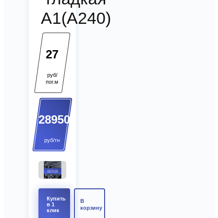
А1(А240)
27
руб/
пог.м
28950
руб/тн
Купить
В
в 1
корзину
клик