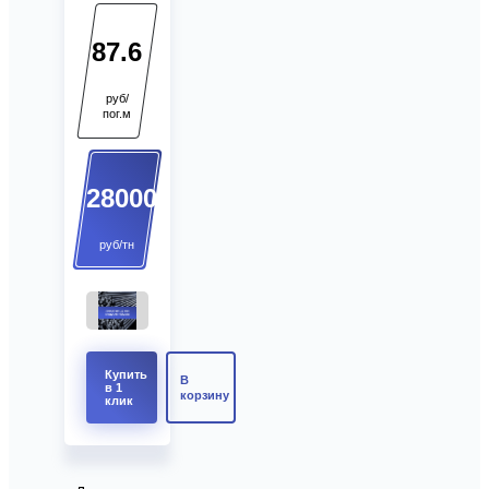
87.6
руб/
пог.м
28000
руб/тн
Купить
В
в 1
корзину
клик