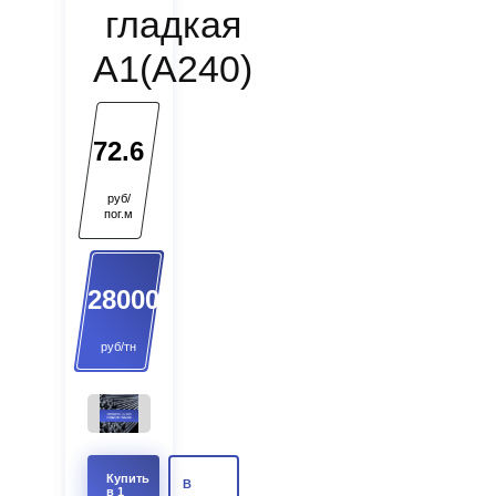
гладкая
А1(А240)
72.6
руб/
пог.м
28000
руб/тн
Купить
В
в 1